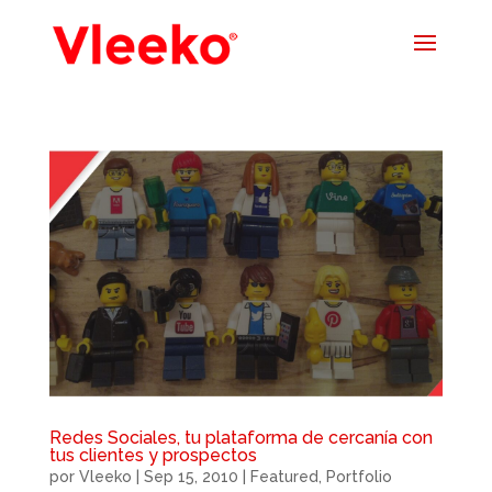
Redes Sociales, tu plataforma de cercanía con
tus clientes y prospectos
por
Vleeko
|
Sep 15, 2010
|
Featured
,
Portfolio